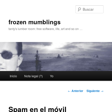
Ir
al
Busc
contenido
principal
frozen mumblings
tanty's lumber room: free software, life, art and so on …
Menú
Inicio
Nota legal (?)
Yo
principal
Navegación
←
Anterior
Siguiente
→
de
entradas
Spam en el móvil