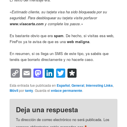
«
Estimado cliente, su tarjeta visa ha sido bloqueada por su
seguridad. Para desbloquear su tarjeta visite porfavor
www.visacarta.com
y complete los pasos
.»
Es bastante obvio que era
spam
. De hecho, si visitas esa web,
FireFox ya te avisa de que es una
web maligna
.
En resumen, si os llega un SMS de este tipo, ya sabéis que
tenéis que borrarlo directamente y no hacerle caso.
Copy
Email
Mastodon
LinkedIn
Twitter
Diaspora
Link
Esta entrada fue publicada en
Español
,
General
,
Interesting Links
,
Móvil
por
tanty
. Guarda el
enlace permanente
.
Deja una respuesta
Tu dirección de correo electrónico no será publicada.
Los
campos obligatorios están marcados con