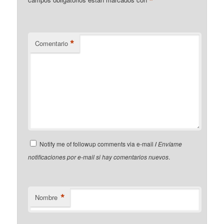
*
*
Comentario
Notify me of followup comments via e-mail
/
Envíame
notificaciones por e-mail si hay comentarios nuevos
.
*
Nombre