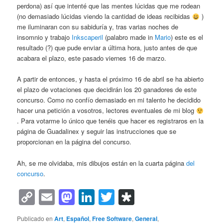
perdona) así que intenté que las mentes lúcidas que me rodean
(no demasiado lúcidas viendo la cantidad de ideas recibidas
)
me iluminaran con su sabiduría y, tras varias noches de
insomnio y trabajo
Inkscaperil
(palabro made in
Mario
) este es el
resultado (?) que pude enviar a última hora, justo antes de que
acabara el plazo, este pasado viernes 16 de marzo.
A partir de entonces, y hasta el próximo 16 de abril se ha abierto
el plazo de votaciones que decidirán los 20 ganadores de este
concurso. Como no confío demasiado en mi talento he decidido
hacer una petición a vosotros, lectores eventuales de mi blog
. Para votarme lo único que tenéis que hacer es registraros en la
página de Guadalinex y seguir las instrucciones que se
proporcionan en la página del concurso.
Ah, se me olvidaba, mis dibujos están en la cuarta página
del
concurso
.
Copy
Email
Mastodon
LinkedIn
Twitter
Diaspora
Link
Publicado en
Art
,
Español
,
Free Software
,
General
,