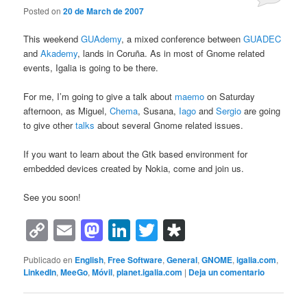
Posted on
20 de March de 2007
This weekend
GUAdemy
, a mixed conference between
GUADEC
and
Akademy
, lands in Coruña. As in most of Gnome related
events, Igalia is going to be there.
For me, I’m going to give a talk about
maemo
on Saturday
afternoon, as Miguel,
Chema
, Susana,
Iago
and
Sergio
are going
to give other
talks
about several Gnome related issues.
If you want to learn about the Gtk based environment for
embedded devices created by Nokia, come and join us.
See you soon!
Copy
Email
Mastodon
LinkedIn
Twitter
Diaspora
Link
Publicado en
English
,
Free Software
,
General
,
GNOME
,
igalia.com
,
LinkedIn
,
MeeGo
,
Móvil
,
planet.igalia.com
|
Deja un comentario