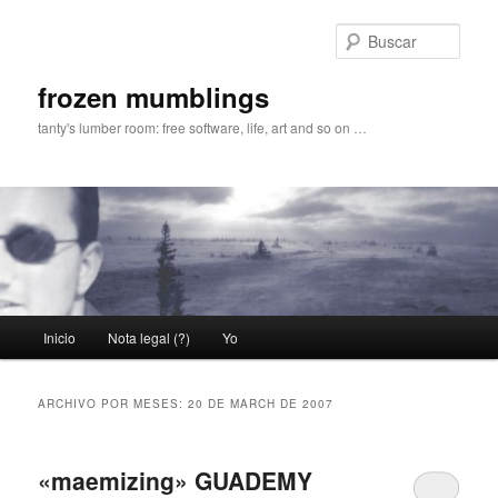
Ir
Ir
al
al
Busc
contenido
contenido
principal
secundario
frozen mumblings
tanty's lumber room: free software, life, art and so on …
Menú
Inicio
Nota legal (?)
Yo
principal
ARCHIVO POR MESES:
20 DE MARCH DE 2007
«maemizing» GUADEMY