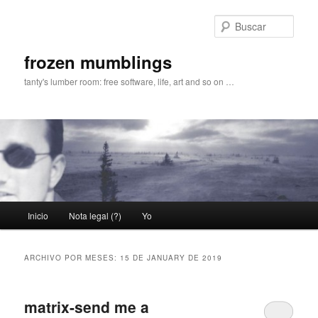
Ir
Ir
al
al
Busc
contenido
contenido
principal
secundario
frozen mumblings
tanty's lumber room: free software, life, art and so on …
Menú
Inicio
Nota legal (?)
Yo
principal
ARCHIVO POR MESES:
15 DE JANUARY DE 2019
matrix-send me a