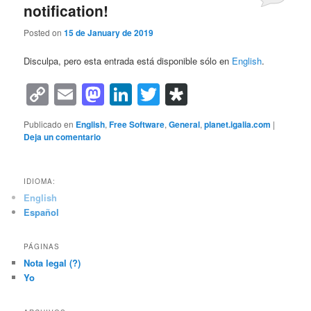
notification!
Posted on
15 de January de 2019
Disculpa, pero esta entrada está disponible sólo en
English
.
Copy
Email
Mastodon
LinkedIn
Twitter
Diaspora
Link
Publicado en
English
,
Free Software
,
General
,
planet.igalia.com
|
Deja un comentario
IDIOMA:
English
Español
PÁGINAS
Nota legal (?)
Yo